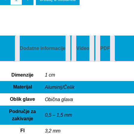
Dodatne informacije
Video
PDF
Dimenzije
1 cm
Materijal
Aluminij/Čelik
Oblik glave
Obična glava
Područje za
0,5 – 1,5 mm
zakivanje
FI
3,2 mm