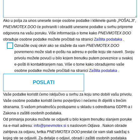
Ako u polja za unos unesete svoje osobne podatke i kliknete gumb „POŠALJI“,
PNEVMOTEX DOO
će pohraniti i obraditi unesene podatke u svrhu pripreme
odgovora na vašu poruku. Više informacija o tome kako
PNEVMOTEX DOO
obrađuje osobne podatke možete pročitati na stranici
Zaštita podataka
.
Označite ovaj okvir ako se slažete da vam
PNEVMOTEX DOO
povremeno može slati e-poštu na adresu e-pošte koju ste naveli. Svoju
privolu možete povući u bilo kojem trenutku putem poveznice u svakoj
e-pošti ili kontaktiranjem nas. Više o tome kako obrađujemo vaše
osobne podatke možete pročitati na stranici
Zaštita podataka
.
Vaše podatke koristit ćemo isključivo u svrhu za koju smo dobili vašu privolu.
Vaše osobne podatke koristit ćemo povjerljivo i nećemo ih dijeliti s trećim
stranama. S vašom privatnošću postupamo u skladu s odredbama GDPR-a i
Zakona o zaštiti osobnih podataka.
Od primanja poruka možete se odjaviti u bilo kojem trenutku slanjem poruke
na e-mail adresu:
info@pnevmotex.si
s naslovom
Odjava
. Nakon obrade
zahtjeva za odjavu, tvrtka
PNEVMOTEX DOO
prestat će vam slati sadržaj s
kojeg ste se odjavili. Za detalje o odjavi, obradi i zaštiti osobnih podataka