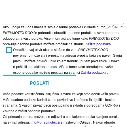
Ako u polja za unos unesete svoje osobne podatke i kliknete gumb „POŠALJI“,
PNEVMOTEX DOO
će pohraniti i obraditi unesene podatke u svrhu pripreme
odgovora na vašu poruku. Više informacija o tome kako
PNEVMOTEX DOO
obrađuje osobne podatke možete pročitati na stranici
Zaštita podataka
.
Označite ovaj okvir ako se slažete da vam
PNEVMOTEX DOO
povremeno može slati e-poštu na adresu e-pošte koju ste naveli. Svoju
privolu možete povući u bilo kojem trenutku putem poveznice u svakoj
e-pošti ili kontaktiranjem nas. Više o tome kako obrađujemo vaše
osobne podatke možete pročitati na stranici
Zaštita podataka
.
Vaše podatke koristit ćemo isključivo u svrhu za koju smo dobili vašu privolu.
Vaše osobne podatke koristit ćemo povjerljivo i nećemo ih dijeliti s trećim
stranama. S vašom privatnošću postupamo u skladu s odredbama GDPR-a i
Zakona o zaštiti osobnih podataka.
Od primanja poruka možete se odjaviti u bilo kojem trenutku slanjem poruke
na e-mail adresu:
info@pnevmotex.si
s naslovom
Odjava
. Nakon obrade