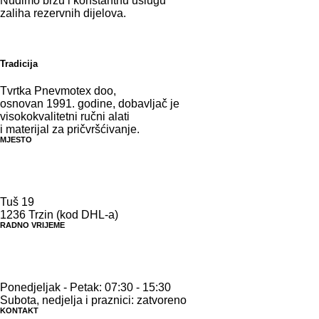
Nudimo brzu i konstantnu uslugu
zaliha rezervnih dijelova.
Tradicija
Tvrtka Pnevmotex doo,
osnovan 1991. godine, dobavljač je
visokokvalitetni ručni alati
i materijal za pričvršćivanje.
MJESTO
Tuš 19
1236 Trzin (kod DHL-a)
RADNO VRIJEME
Ponedjeljak - Petak: 07:30 - 15:30
Subota, nedjelja i praznici: zatvoreno
KONTAKT