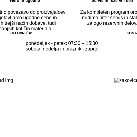
Hitro in ugodno
Servis in rezervni deli
ktno povezavo do proizvajalcev
Za kompleten program oro
gotavljamo ugodne cene in
nudimo hiter servis in sta
jhitrejši način dobave, tudi
zalogo rezervnih delov
anjših količin materiala.
DELOVNI ČAS
KONT
ponedeljek - petek: 07:30 – 15:30
sobota, nedelja in prazniki: zaprto