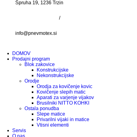
Špruha 19, 1236 Trzin
+386 (0)1 5349 041
/
+386 (0)41 492 520
info@pnevmotex.si
DOMOV
Prodajni program
Blok zakovice
Konstrukcijske
Nekonstrukcijske
Orodje
Orodja za kovičenje kovic
Kovičenje slepih matic
Aparati za varjenje vijakov
Brusilniki NITTO KOHKI
Ostala ponudba
Slepe matice
Privarilni vijaki in matice
Vtisni elementi
Servis
O nas