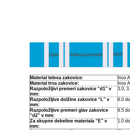
Opis
Videoposnetek
PDF
Material telesa zakovice:
Inox 
Material trna zakovice:
Inox 
Razpoložljivi premeri zakovice “d1” v
3.0, 3
mm:
Razpoložljive dolžine zakovice “L” v
6.0 d
mm:
Razpoložljive premeri glav zakovice
6.5 d
“d2” v mm:
Za skupne debeline materiala “E” v
1.0 d
mm: