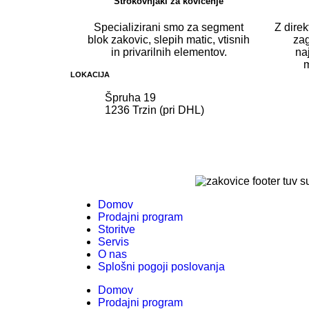
Strokovnjaki za kovičenje
Specializirani smo za segment
Z dire
blok zakovic, slepih matic, vtisnih
za
in privarilnih elementov.
na
m
LOKACIJA
Špruha 19
1236 Trzin (pri DHL)
Domov
Prodajni program
Storitve
Servis
O nas
Splošni pogoji poslovanja
Domov
Prodajni program