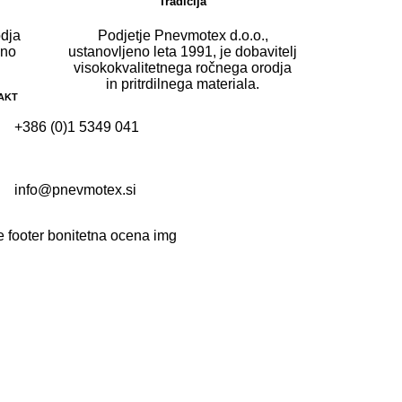
Tradicija
dja
Podjetje Pnevmotex d.o.o.,
lno
ustanovljeno leta 1991, je dobavitelj
.
visokokvalitetnega ročnega orodja
in pritrdilnega materiala.
AKT
+386 (0)1 5349 041
info@pnevmotex.si