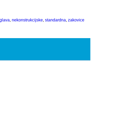
glava
,
nekonstrukcijske
,
standardna
,
zakovice