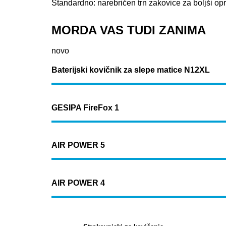
Standardno: narebričen trn zakovice za boljši opri
MORDA VAS TUDI ZANIMA
novo
Baterijski kovičnik za slepe matice N12XL
GESIPA FireFox 1
AIR POWER 5
AIR POWER 4